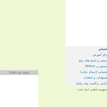
تيباني
كز آموزش
سش و پاسخ های رایج
تجو در IRAN.tc
تيباني (ارسال تیکت)
شماره ثبت:21167
شنهادات و انتقادات
رانتی برگشت وجه پیامک
 جمهوری اسلامی ایران است