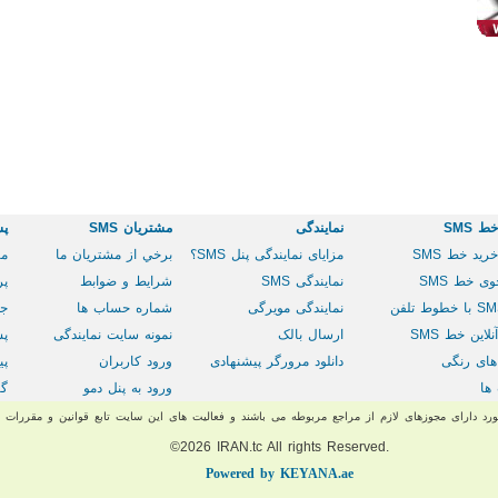
 SMS
نمایندگی
مشتريان SMS
پش
ريد خط SMS
مزایای نمایندگی پنل SMS؟
برخي از مشتريان ما
مر
ی خط SMS
نمایندگی SMS
شرایط و ضوابط
پر
با
خطوط تلفن
نمایندگی مویرگی
شماره حساب ها
جس
لاین خط SMS
ارسال بالک
نمونه سایت نمایندگی
پش
های رنگی
دانلود مرورگر پیشنهادی
ورود کاربران
پی
ها
ورود به پنل دمو
گا
د دارای مجوزهای لازم از مراجع مربوطه می باشند و فعالیت های این سایت تابع قوانین و مقررات
©2026
IRAN
.
tc
All rights Reserved.
Powered by
KEYANA
.ae