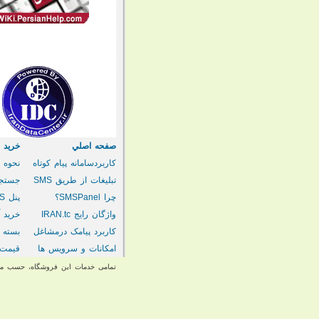
صفحه اصلي
خريد خط
کاربردسامانه پیام کوتاه
نحوه خ
تبلیغات از طریق SMS
جستجو
چرا SMSPanel؟
پنل
SMS
واژگان رایج IRAN.tc
خرید آن
کاربرد پیامک درمشاغل
بسته 
امکانات و سرویس ها
قيمت 
تمامی خدمات این فروشگاه، حسب مور