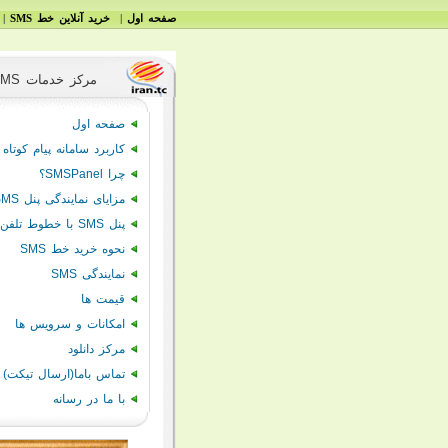
|
|
صفحه اول
خرید آنلاین خط SMS
.
ايران SMS مركز خدمات
صفحه اول
کاربرد سامانه پیام کوتاه
چرا SMSPanel؟
مزایای نمایندگی پنل
SMS
پنل
SMS
با خطوط تلفن
نحوه خرید خط SMS
نمایندگی SMS
قیمت ها
امکانات و سرویس ها
مرکز دانلود
تماس باما(ارسال تیکت)
با ما در رسانه